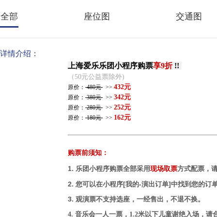
全部
座位图
交通图
详情介绍：
上海爱乐乐团小程序购票
享9折
!!
（50元公益票除外)
432元
原价：
480元
>>
342元
原价：
380元
>>
252元
原价：
280元
>>
162元
原价：
180元
>>
购票前须知：
1.
乐团小程序购票全部采用
现场取票
方式配票
，
2. 您可以在小程序[我的-演出订单]中找到您的订
3.
观演票不支持选座，一经售出，不退不换。
4. 音乐会一人一票，1.2米以下儿童谢绝入场，